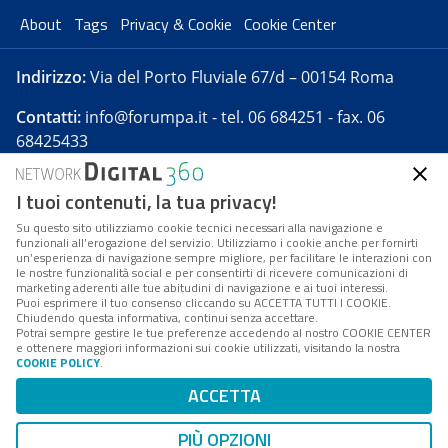
About
Tags
Privacy & Cookie
Cookie Center
Indirizzo:
Via del Porto Fluviale 67/d – 00154 Roma
Contatti:
info@forumpa.it
- tel. 06 684251 - fax. 06
68425433
I tuoi contenuti, la tua privacy!
Forumpa.it
è una pubblicazione telematica iscritta
presso Registro della stampa del Tribunale di Roma -
Su questo sito utilizziamo cookie tecnici necessari alla navigazione e
funzionali all’erogazione del servizio. Utilizziamo i cookie anche per fornirti
Reg. n. 182 del 2 maggio 2008 - Direttore resp. Michela
un’esperienza di navigazione sempre migliore, per facilitare le interazioni con
Stentella
le nostre funzionalità social e per consentirti di ricevere comunicazioni di
marketing aderenti alle tue abitudini di navigazione e ai tuoi interessi.
FPA s.r.l. è società soggetta a Direzione e
Puoi esprimere il tuo consenso cliccando su ACCETTA TUTTI I COOKIE.
Coordinamento da parte di Digital360 S.p.A. - FPA s.r.l.
Chiudendo questa informativa, continui senza accettare.
Potrai sempre gestire le tue preferenze accedendo al nostro COOKIE CENTER
è un'azienda certificata per il sistema di management
e ottenere maggiori informazioni sui cookie utilizzati, visitando la nostra
COOKIE POLICY
.
di qualità SQS (ISO 9001)
Codice Fiscale/Partita IVA n. 10693191008 - R.E.A. Roma
ACCETTA
n. 1249791. ISP AWS
PIÙ OPZIONI
Mappa del sito