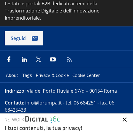
testate e portali B2B dedicati ai temi della
Trasformazione Digitale e dell'innovazione
Imprenditoriale.
Seguici
About
Tags
Privacy & Cookie
Cookie Center
Indirizzo:
Via del Porto Fluviale 67/d – 00154 Roma
Contatti:
info@forumpa.it
- tel. 06 684251 - fax. 06
68425433
I tuoi contenuti, la tua privacy!
Forumpa.it
è una pubblicazione telematica iscritta