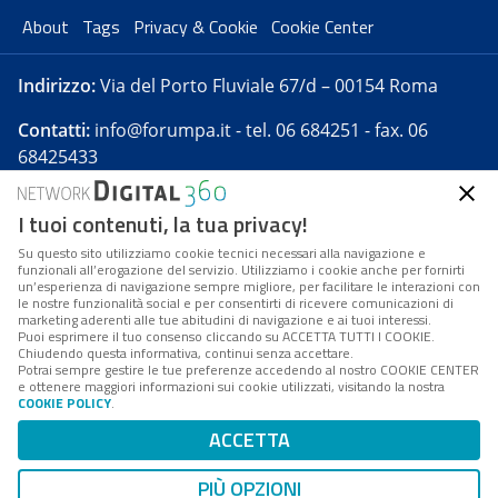
About
Tags
Privacy & Cookie
Cookie Center
Indirizzo:
Via del Porto Fluviale 67/d – 00154 Roma
Contatti:
info@forumpa.it
- tel. 06 684251 - fax. 06
68425433
I tuoi contenuti, la tua privacy!
Forumpa.it
è una pubblicazione telematica iscritta
presso Registro della stampa del Tribunale di Roma -
Su questo sito utilizziamo cookie tecnici necessari alla navigazione e
funzionali all’erogazione del servizio. Utilizziamo i cookie anche per fornirti
Reg. n. 182 del 2 maggio 2008 - Direttore resp. Michela
un’esperienza di navigazione sempre migliore, per facilitare le interazioni con
Stentella
le nostre funzionalità social e per consentirti di ricevere comunicazioni di
marketing aderenti alle tue abitudini di navigazione e ai tuoi interessi.
FPA s.r.l. è società soggetta a Direzione e
Puoi esprimere il tuo consenso cliccando su ACCETTA TUTTI I COOKIE.
Coordinamento da parte di Digital360 S.p.A. - FPA s.r.l.
Chiudendo questa informativa, continui senza accettare.
Potrai sempre gestire le tue preferenze accedendo al nostro COOKIE CENTER
è un'azienda certificata per il sistema di management
e ottenere maggiori informazioni sui cookie utilizzati, visitando la nostra
COOKIE POLICY
.
di qualità SQS (ISO 9001)
Codice Fiscale/Partita IVA n. 10693191008 - R.E.A. Roma
ACCETTA
n. 1249791. ISP AWS
PIÙ OPZIONI
Mappa del sito