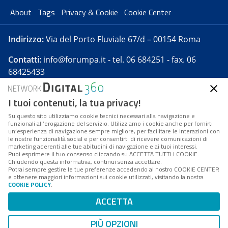
About
Tags
Privacy & Cookie
Cookie Center
Indirizzo:
Via del Porto Fluviale 67/d – 00154 Roma
Contatti:
info@forumpa.it
- tel. 06 684251 - fax. 06
68425433
I tuoi contenuti, la tua privacy!
Forumpa.it
è una pubblicazione telematica iscritta
presso Registro della stampa del Tribunale di Roma -
Su questo sito utilizziamo cookie tecnici necessari alla navigazione e
funzionali all’erogazione del servizio. Utilizziamo i cookie anche per fornirti
Reg. n. 182 del 2 maggio 2008 - Direttore resp. Michela
un’esperienza di navigazione sempre migliore, per facilitare le interazioni con
Stentella
le nostre funzionalità social e per consentirti di ricevere comunicazioni di
marketing aderenti alle tue abitudini di navigazione e ai tuoi interessi.
FPA s.r.l. è società soggetta a Direzione e
Puoi esprimere il tuo consenso cliccando su ACCETTA TUTTI I COOKIE.
Coordinamento da parte di Digital360 S.p.A. - FPA s.r.l.
Chiudendo questa informativa, continui senza accettare.
Potrai sempre gestire le tue preferenze accedendo al nostro COOKIE CENTER
è un'azienda certificata per il sistema di management
e ottenere maggiori informazioni sui cookie utilizzati, visitando la nostra
COOKIE POLICY
.
di qualità SQS (ISO 9001)
Codice Fiscale/Partita IVA n. 10693191008 - R.E.A. Roma
ACCETTA
n. 1249791. ISP AWS
PIÙ OPZIONI
Mappa del sito