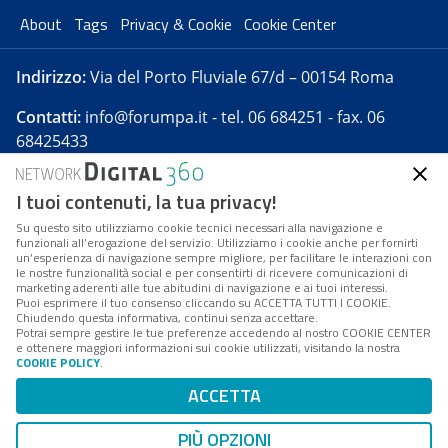
About
Tags
Privacy & Cookie
Cookie Center
Indirizzo:
Via del Porto Fluviale 67/d – 00154 Roma
Contatti:
info@forumpa.it
- tel. 06 684251 - fax. 06
68425433
I tuoi contenuti, la tua privacy!
Forumpa.it
è una pubblicazione telematica iscritta
presso Registro della stampa del Tribunale di Roma -
Su questo sito utilizziamo cookie tecnici necessari alla navigazione e
funzionali all’erogazione del servizio. Utilizziamo i cookie anche per fornirti
Reg. n. 182 del 2 maggio 2008 - Direttore resp. Michela
un’esperienza di navigazione sempre migliore, per facilitare le interazioni con
Stentella
le nostre funzionalità social e per consentirti di ricevere comunicazioni di
marketing aderenti alle tue abitudini di navigazione e ai tuoi interessi.
FPA s.r.l. è società soggetta a Direzione e
Puoi esprimere il tuo consenso cliccando su ACCETTA TUTTI I COOKIE.
Coordinamento da parte di Digital360 S.p.A. - FPA s.r.l.
Chiudendo questa informativa, continui senza accettare.
Potrai sempre gestire le tue preferenze accedendo al nostro COOKIE CENTER
è un'azienda certificata per il sistema di management
e ottenere maggiori informazioni sui cookie utilizzati, visitando la nostra
COOKIE POLICY
.
di qualità SQS (ISO 9001)
Codice Fiscale/Partita IVA n. 10693191008 - R.E.A. Roma
ACCETTA
n. 1249791. ISP AWS
PIÙ OPZIONI
Mappa del sito