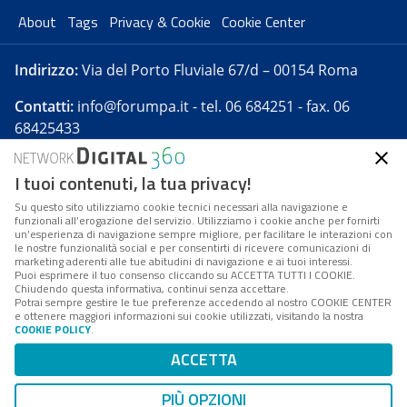
About
Tags
Privacy & Cookie
Cookie Center
Indirizzo:
Via del Porto Fluviale 67/d – 00154 Roma
Contatti:
info@forumpa.it
- tel. 06 684251 - fax. 06
68425433
I tuoi contenuti, la tua privacy!
Forumpa.it
è una pubblicazione telematica iscritta
presso Registro della stampa del Tribunale di Roma -
Su questo sito utilizziamo cookie tecnici necessari alla navigazione e
funzionali all’erogazione del servizio. Utilizziamo i cookie anche per fornirti
Reg. n. 182 del 2 maggio 2008 - Direttore resp. Michela
un’esperienza di navigazione sempre migliore, per facilitare le interazioni con
Stentella
le nostre funzionalità social e per consentirti di ricevere comunicazioni di
marketing aderenti alle tue abitudini di navigazione e ai tuoi interessi.
FPA s.r.l. è società soggetta a Direzione e
Puoi esprimere il tuo consenso cliccando su ACCETTA TUTTI I COOKIE.
Coordinamento da parte di Digital360 S.p.A. - FPA s.r.l.
Chiudendo questa informativa, continui senza accettare.
Potrai sempre gestire le tue preferenze accedendo al nostro COOKIE CENTER
è un'azienda certificata per il sistema di management
e ottenere maggiori informazioni sui cookie utilizzati, visitando la nostra
COOKIE POLICY
.
di qualità SQS (ISO 9001)
Codice Fiscale/Partita IVA n. 10693191008 - R.E.A. Roma
ACCETTA
n. 1249791. ISP AWS
PIÙ OPZIONI
Mappa del sito