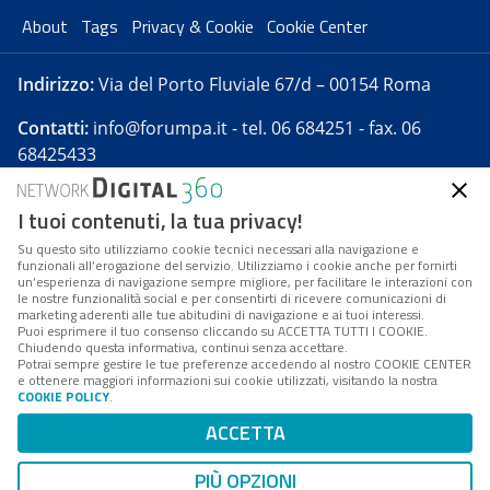
About
Tags
Privacy & Cookie
Cookie Center
Indirizzo:
Via del Porto Fluviale 67/d – 00154 Roma
Contatti:
info@forumpa.it
- tel. 06 684251 - fax. 06
68425433
I tuoi contenuti, la tua privacy!
Forumpa.it
è una pubblicazione telematica iscritta
presso Registro della stampa del Tribunale di Roma -
Su questo sito utilizziamo cookie tecnici necessari alla navigazione e
funzionali all’erogazione del servizio. Utilizziamo i cookie anche per fornirti
Reg. n. 182 del 2 maggio 2008 - Direttore resp. Michela
un’esperienza di navigazione sempre migliore, per facilitare le interazioni con
Stentella
le nostre funzionalità social e per consentirti di ricevere comunicazioni di
marketing aderenti alle tue abitudini di navigazione e ai tuoi interessi.
FPA s.r.l. è società soggetta a Direzione e
Puoi esprimere il tuo consenso cliccando su ACCETTA TUTTI I COOKIE.
Coordinamento da parte di Digital360 S.p.A. - FPA s.r.l.
Chiudendo questa informativa, continui senza accettare.
Potrai sempre gestire le tue preferenze accedendo al nostro COOKIE CENTER
è un'azienda certificata per il sistema di management
e ottenere maggiori informazioni sui cookie utilizzati, visitando la nostra
COOKIE POLICY
.
di qualità SQS (ISO 9001)
Codice Fiscale/Partita IVA n. 10693191008 - R.E.A. Roma
ACCETTA
n. 1249791. ISP AWS
PIÙ OPZIONI
Mappa del sito