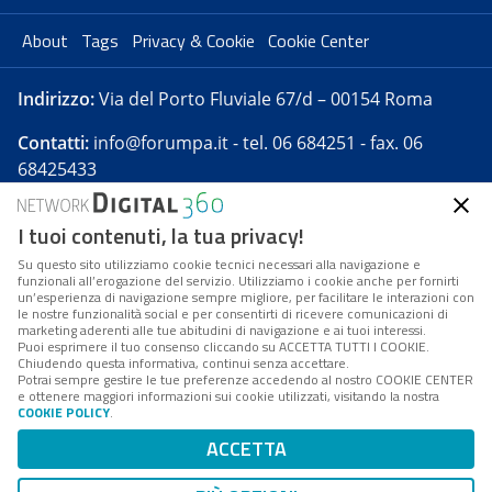
About
Tags
Privacy & Cookie
Cookie Center
Indirizzo:
Via del Porto Fluviale 67/d – 00154 Roma
Contatti:
info@forumpa.it
- tel. 06 684251 - fax. 06
68425433
I tuoi contenuti, la tua privacy!
Forumpa.it
è una pubblicazione telematica iscritta
presso Registro della stampa del Tribunale di Roma -
Su questo sito utilizziamo cookie tecnici necessari alla navigazione e
funzionali all’erogazione del servizio. Utilizziamo i cookie anche per fornirti
Reg. n. 182 del 2 maggio 2008 - Direttore resp. Michela
un’esperienza di navigazione sempre migliore, per facilitare le interazioni con
Stentella
le nostre funzionalità social e per consentirti di ricevere comunicazioni di
marketing aderenti alle tue abitudini di navigazione e ai tuoi interessi.
FPA s.r.l. è società soggetta a Direzione e
Puoi esprimere il tuo consenso cliccando su ACCETTA TUTTI I COOKIE.
Coordinamento da parte di Digital360 S.p.A. - FPA s.r.l.
Chiudendo questa informativa, continui senza accettare.
Potrai sempre gestire le tue preferenze accedendo al nostro COOKIE CENTER
è un'azienda certificata per il sistema di management
e ottenere maggiori informazioni sui cookie utilizzati, visitando la nostra
COOKIE POLICY
.
di qualità SQS (ISO 9001)
Codice Fiscale/Partita IVA n. 10693191008 - R.E.A. Roma
ACCETTA
n. 1249791. ISP AWS