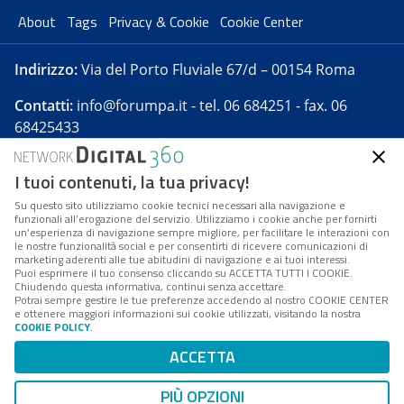
About
Tags
Privacy & Cookie
Cookie Center
Indirizzo:
Via del Porto Fluviale 67/d – 00154 Roma
Contatti:
info@forumpa.it
- tel. 06 684251 - fax. 06
68425433
I tuoi contenuti, la tua privacy!
Forumpa.it
è una pubblicazione telematica iscritta
presso Registro della stampa del Tribunale di Roma -
Su questo sito utilizziamo cookie tecnici necessari alla navigazione e
funzionali all’erogazione del servizio. Utilizziamo i cookie anche per fornirti
Reg. n. 182 del 2 maggio 2008 - Direttore resp. Michela
un’esperienza di navigazione sempre migliore, per facilitare le interazioni con
Stentella
le nostre funzionalità social e per consentirti di ricevere comunicazioni di
marketing aderenti alle tue abitudini di navigazione e ai tuoi interessi.
FPA s.r.l. è società soggetta a Direzione e
Puoi esprimere il tuo consenso cliccando su ACCETTA TUTTI I COOKIE.
Coordinamento da parte di Digital360 S.p.A. - FPA s.r.l.
Chiudendo questa informativa, continui senza accettare.
Potrai sempre gestire le tue preferenze accedendo al nostro COOKIE CENTER
è un'azienda certificata per il sistema di management
e ottenere maggiori informazioni sui cookie utilizzati, visitando la nostra
COOKIE POLICY
.
di qualità SQS (ISO 9001)
Codice Fiscale/Partita IVA n. 10693191008 - R.E.A. Roma
ACCETTA
n. 1249791. ISP AWS
PIÙ OPZIONI
Mappa del sito