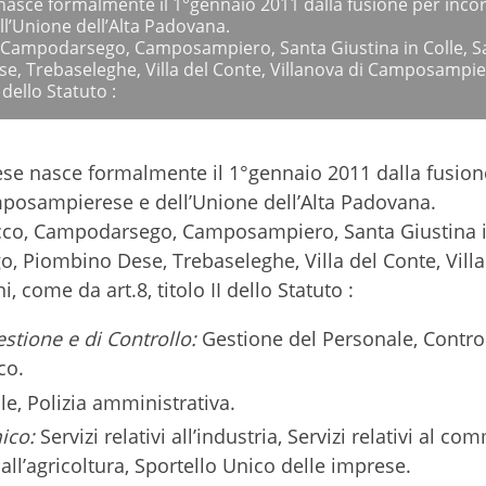
sce formalmente il 1°gennaio 2011 dalla fusione per inco
l’Unione dell’Alta Padovana.
 Campodarsego, Camposampiero, Santa Giustina in Colle, S
se, Trebaseleghe, Villa del Conte, Villanova di Camposampie
 dello Statuto :
e nasce formalmente il 1°gennaio 2011 dalla fusion
posampierese e dell’Unione dell’Alta Padovana.
cco, Campodarsego, Camposampiero, Santa Giustina i
o, Piombino Dese, Trebaseleghe, Villa del Conte, Vill
come da art.8, titolo II dello Statuto :
stione e di Controllo:
Gestione del Personale, Control
co.
le, Polizia amministrativa.
ico:
Servizi relativi all’industria, Servizi relativi al co
vi all’agricoltura, Sportello Unico delle imprese.