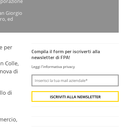
rporazione
an Giorgio
ro, ed
e per
Compila il form per iscriverti alla
newsletter di FPA!
n Colle,
Leggi l'informativa privacy
anova di
lo di
mmercio,