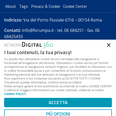
About
Tags
Privacy & Cookie
Cookie Center
Indirizzo:
Via del Porto Fluviale 67/d – 00154 Roma
Contatti:
info@forumpa.it
- tel. 06 684251 - fax. 06
68425433
I tuoi contenuti, la tua privacy!
Forumpa.it
è una pubblicazione telematica iscritta
presso Registro della stampa del Tribunale di Roma -
Su questo sito utilizziamo cookie tecnici necessari alla navigazione e
funzionali all’erogazione del servizio. Utilizziamo i cookie anche per fornirti
Reg. n. 182 del 2 maggio 2008 - Direttore resp. Michela
un’esperienza di navigazione sempre migliore, per facilitare le interazioni con
Stentella
le nostre funzionalità social e per consentirti di ricevere comunicazioni di
marketing aderenti alle tue abitudini di navigazione e ai tuoi interessi.
FPA s.r.l. è società soggetta a Direzione e
Puoi esprimere il tuo consenso cliccando su ACCETTA TUTTI I COOKIE.
Coordinamento da parte di Digital360 S.p.A. - FPA s.r.l.
Chiudendo questa informativa, continui senza accettare.
Potrai sempre gestire le tue preferenze accedendo al nostro COOKIE CENTER
è un'azienda certificata per il sistema di management
e ottenere maggiori informazioni sui cookie utilizzati, visitando la nostra
COOKIE POLICY
.
di qualità SQS (ISO 9001)
Codice Fiscale/Partita IVA n. 10693191008 - R.E.A. Roma
ACCETTA
n. 1249791. ISP AWS
PIÙ OPZIONI
Mappa del sito