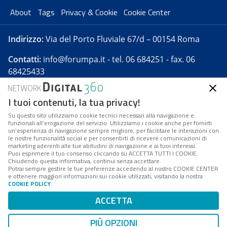
About
Tags
Privacy & Cookie
Cookie Center
Indirizzo:
Via del Porto Fluviale 67/d – 00154 Roma
Contatti:
info@forumpa.it
- tel. 06 684251 - fax. 06
68425433
I tuoi contenuti, la tua privacy!
Forumpa.it
è una pubblicazione telematica iscritta
presso Registro della stampa del Tribunale di Roma -
Su questo sito utilizziamo cookie tecnici necessari alla navigazione e
funzionali all’erogazione del servizio. Utilizziamo i cookie anche per fornirti
Reg. n. 182 del 2 maggio 2008 - Direttore resp. Michela
un’esperienza di navigazione sempre migliore, per facilitare le interazioni con
Stentella
le nostre funzionalità social e per consentirti di ricevere comunicazioni di
marketing aderenti alle tue abitudini di navigazione e ai tuoi interessi.
FPA s.r.l. è società soggetta a Direzione e
Puoi esprimere il tuo consenso cliccando su ACCETTA TUTTI I COOKIE.
Coordinamento da parte di Digital360 S.p.A. - FPA s.r.l.
Chiudendo questa informativa, continui senza accettare.
Potrai sempre gestire le tue preferenze accedendo al nostro COOKIE CENTER
è un'azienda certificata per il sistema di management
e ottenere maggiori informazioni sui cookie utilizzati, visitando la nostra
COOKIE POLICY
.
di qualità SQS (ISO 9001)
Codice Fiscale/Partita IVA n. 10693191008 - R.E.A. Roma
ACCETTA
n. 1249791. ISP AWS
PIÙ OPZIONI
Mappa del sito