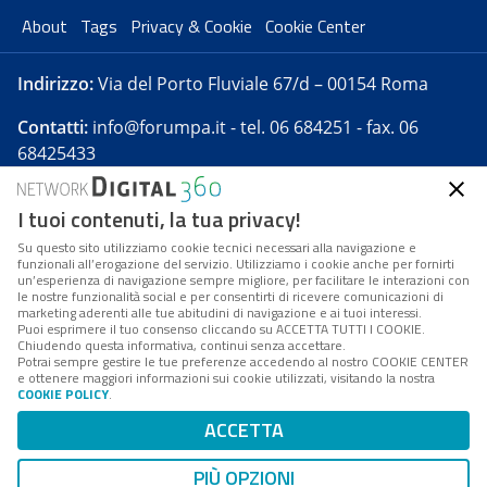
About
Tags
Privacy & Cookie
Cookie Center
Indirizzo:
Via del Porto Fluviale 67/d – 00154 Roma
Contatti:
info@forumpa.it
- tel. 06 684251 - fax. 06
68425433
I tuoi contenuti, la tua privacy!
Forumpa.it
è una pubblicazione telematica iscritta
presso Registro della stampa del Tribunale di Roma -
Su questo sito utilizziamo cookie tecnici necessari alla navigazione e
funzionali all’erogazione del servizio. Utilizziamo i cookie anche per fornirti
Reg. n. 182 del 2 maggio 2008 - Direttore resp. Michela
un’esperienza di navigazione sempre migliore, per facilitare le interazioni con
Stentella
le nostre funzionalità social e per consentirti di ricevere comunicazioni di
marketing aderenti alle tue abitudini di navigazione e ai tuoi interessi.
FPA s.r.l. è società soggetta a Direzione e
Puoi esprimere il tuo consenso cliccando su ACCETTA TUTTI I COOKIE.
Coordinamento da parte di Digital360 S.p.A. - FPA s.r.l.
Chiudendo questa informativa, continui senza accettare.
Potrai sempre gestire le tue preferenze accedendo al nostro COOKIE CENTER
è un'azienda certificata per il sistema di management
e ottenere maggiori informazioni sui cookie utilizzati, visitando la nostra
COOKIE POLICY
.
di qualità SQS (ISO 9001)
Codice Fiscale/Partita IVA n. 10693191008 - R.E.A. Roma
ACCETTA
n. 1249791. ISP AWS
PIÙ OPZIONI
Mappa del sito