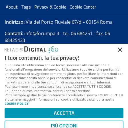
About
Tags
Privacy & Cookie
Cookie Center
Indirizzo:
Via del Porto Fluviale 67/d – 00154 Roma
Contatti:
info@forumpa.it
- tel. 06 684251 - fax. 06
68425433
I tuoi contenuti, la tua privacy!
Forumpa.it
è una pubblicazione telematica iscritta
presso Registro della stampa del Tribunale di Roma -
Su questo sito utilizziamo cookie tecnici necessari alla navigazione e
funzionali all’erogazione del servizio. Utilizziamo i cookie anche per fornirti
Reg. n. 182 del 2 maggio 2008 - Direttore resp. Michela
un’esperienza di navigazione sempre migliore, per facilitare le interazioni con
Stentella
le nostre funzionalità social e per consentirti di ricevere comunicazioni di
marketing aderenti alle tue abitudini di navigazione e ai tuoi interessi.
FPA s.r.l. è società soggetta a Direzione e
Puoi esprimere il tuo consenso cliccando su ACCETTA TUTTI I COOKIE.
Coordinamento da parte di Digital360 S.p.A. - FPA s.r.l.
Chiudendo questa informativa, continui senza accettare.
Potrai sempre gestire le tue preferenze accedendo al nostro COOKIE CENTER
è un'azienda certificata per il sistema di management
e ottenere maggiori informazioni sui cookie utilizzati, visitando la nostra
COOKIE POLICY
.
di qualità SQS (ISO 9001)
Codice Fiscale/Partita IVA n. 10693191008 - R.E.A. Roma
ACCETTA
n. 1249791. ISP AWS
PIÙ OPZIONI
Mappa del sito