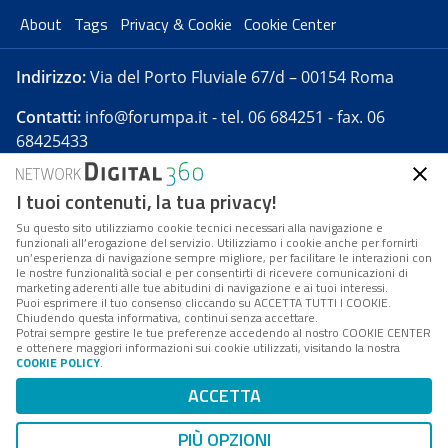
About
Tags
Privacy & Cookie
Cookie Center
Indirizzo:
Via del Porto Fluviale 67/d – 00154 Roma
Contatti:
info@forumpa.it
- tel. 06 684251 - fax. 06
68425433
I tuoi contenuti, la tua privacy!
Forumpa.it
è una pubblicazione telematica iscritta
presso Registro della stampa del Tribunale di Roma -
Su questo sito utilizziamo cookie tecnici necessari alla navigazione e
funzionali all’erogazione del servizio. Utilizziamo i cookie anche per fornirti
Reg. n. 182 del 2 maggio 2008 - Direttore resp. Michela
un’esperienza di navigazione sempre migliore, per facilitare le interazioni con
Stentella
le nostre funzionalità social e per consentirti di ricevere comunicazioni di
marketing aderenti alle tue abitudini di navigazione e ai tuoi interessi.
FPA s.r.l. è società soggetta a Direzione e
Puoi esprimere il tuo consenso cliccando su ACCETTA TUTTI I COOKIE.
Coordinamento da parte di Digital360 S.p.A. - FPA s.r.l.
Chiudendo questa informativa, continui senza accettare.
Potrai sempre gestire le tue preferenze accedendo al nostro COOKIE CENTER
è un'azienda certificata per il sistema di management
e ottenere maggiori informazioni sui cookie utilizzati, visitando la nostra
COOKIE POLICY
.
di qualità SQS (ISO 9001)
Codice Fiscale/Partita IVA n. 10693191008 - R.E.A. Roma
ACCETTA
n. 1249791. ISP AWS
PIÙ OPZIONI
Mappa del sito