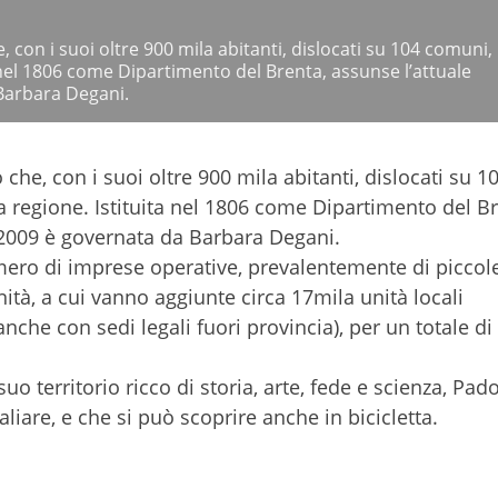
 con i suoi oltre 900 mila abitanti, dislocati su 104 comuni, 
a nel 1806 come Dipartimento del Brenta, assunse l’attuale
Barbara Degani.
che, con i suoi oltre 900 mila abitanti, dislocati su 1
ra regione. Istituita nel 1806 come Dipartimento del Br
 2009 è governata da Barbara Degani.
mero di imprese operative, prevalentemente di piccol
à, a cui vanno aggiunte circa 17mila unità locali
. anche con sedi legali fuori provincia), per un totale di
uo territorio ricco di storia, arte, fede e scienza, Pad
iare, e che si può scoprire anche in bicicletta.