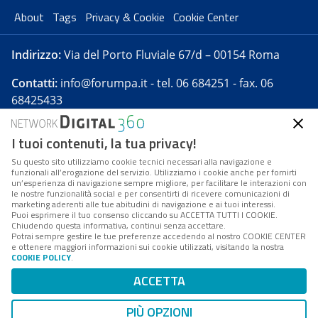
About
Tags
Privacy & Cookie
Cookie Center
Indirizzo:
Via del Porto Fluviale 67/d – 00154 Roma
Contatti:
info@forumpa.it
- tel. 06 684251 - fax. 06
68425433
I tuoi contenuti, la tua privacy!
Forumpa.it
è una pubblicazione telematica iscritta
presso Registro della stampa del Tribunale di Roma -
Su questo sito utilizziamo cookie tecnici necessari alla navigazione e
funzionali all’erogazione del servizio. Utilizziamo i cookie anche per fornirti
Reg. n. 182 del 2 maggio 2008 - Direttore resp. Michela
un’esperienza di navigazione sempre migliore, per facilitare le interazioni con
Stentella
le nostre funzionalità social e per consentirti di ricevere comunicazioni di
marketing aderenti alle tue abitudini di navigazione e ai tuoi interessi.
FPA s.r.l. è società soggetta a Direzione e
Puoi esprimere il tuo consenso cliccando su ACCETTA TUTTI I COOKIE.
Coordinamento da parte di Digital360 S.p.A. - FPA s.r.l.
Chiudendo questa informativa, continui senza accettare.
Potrai sempre gestire le tue preferenze accedendo al nostro COOKIE CENTER
è un'azienda certificata per il sistema di management
e ottenere maggiori informazioni sui cookie utilizzati, visitando la nostra
COOKIE POLICY
.
di qualità SQS (ISO 9001)
Codice Fiscale/Partita IVA n. 10693191008 - R.E.A. Roma
ACCETTA
n. 1249791. ISP AWS
PIÙ OPZIONI
Mappa del sito