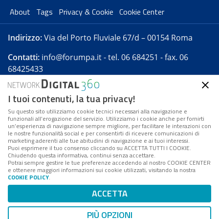
About
Tags
Privacy & Cookie
Cookie Center
Indirizzo:
Via del Porto Fluviale 67/d – 00154 Roma
Contatti:
info@forumpa.it
- tel. 06 684251 - fax. 06
68425433
I tuoi contenuti, la tua privacy!
Forumpa.it
è una pubblicazione telematica iscritta
presso Registro della stampa del Tribunale di Roma -
Su questo sito utilizziamo cookie tecnici necessari alla navigazione e
funzionali all’erogazione del servizio. Utilizziamo i cookie anche per fornirti
Reg. n. 182 del 2 maggio 2008 - Direttore resp. Michela
un’esperienza di navigazione sempre migliore, per facilitare le interazioni con
Stentella
le nostre funzionalità social e per consentirti di ricevere comunicazioni di
marketing aderenti alle tue abitudini di navigazione e ai tuoi interessi.
FPA s.r.l. è società soggetta a Direzione e
Puoi esprimere il tuo consenso cliccando su ACCETTA TUTTI I COOKIE.
Coordinamento da parte di Digital360 S.p.A. - FPA s.r.l.
Chiudendo questa informativa, continui senza accettare.
Potrai sempre gestire le tue preferenze accedendo al nostro COOKIE CENTER
è un'azienda certificata per il sistema di management
e ottenere maggiori informazioni sui cookie utilizzati, visitando la nostra
COOKIE POLICY
.
di qualità SQS (ISO 9001)
Codice Fiscale/Partita IVA n. 10693191008 - R.E.A. Roma
ACCETTA
n. 1249791. ISP AWS
PIÙ OPZIONI
Mappa del sito