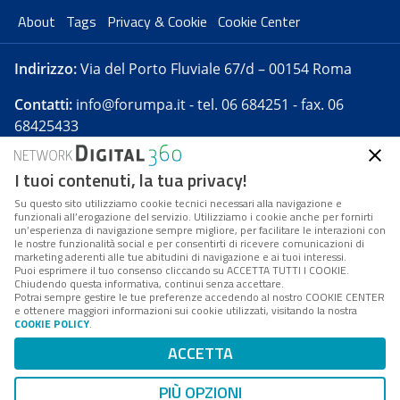
About
Tags
Privacy & Cookie
Cookie Center
Indirizzo:
Via del Porto Fluviale 67/d – 00154 Roma
Contatti:
info@forumpa.it
- tel. 06 684251 - fax. 06
68425433
I tuoi contenuti, la tua privacy!
Forumpa.it
è una pubblicazione telematica iscritta
presso Registro della stampa del Tribunale di Roma -
Su questo sito utilizziamo cookie tecnici necessari alla navigazione e
funzionali all’erogazione del servizio. Utilizziamo i cookie anche per fornirti
Reg. n. 182 del 2 maggio 2008 - Direttore resp. Michela
un’esperienza di navigazione sempre migliore, per facilitare le interazioni con
Stentella
le nostre funzionalità social e per consentirti di ricevere comunicazioni di
marketing aderenti alle tue abitudini di navigazione e ai tuoi interessi.
FPA s.r.l. è società soggetta a Direzione e
Puoi esprimere il tuo consenso cliccando su ACCETTA TUTTI I COOKIE.
Coordinamento da parte di Digital360 S.p.A. - FPA s.r.l.
Chiudendo questa informativa, continui senza accettare.
Potrai sempre gestire le tue preferenze accedendo al nostro COOKIE CENTER
è un'azienda certificata per il sistema di management
e ottenere maggiori informazioni sui cookie utilizzati, visitando la nostra
COOKIE POLICY
.
di qualità SQS (ISO 9001)
Codice Fiscale/Partita IVA n. 10693191008 - R.E.A. Roma
ACCETTA
n. 1249791. ISP AWS
PIÙ OPZIONI
Mappa del sito