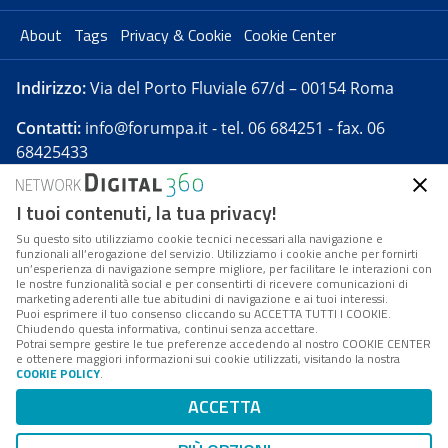
About
Tags
Privacy & Cookie
Cookie Center
Indirizzo:
Via del Porto Fluviale 67/d – 00154 Roma
Contatti:
info@forumpa.it
- tel. 06 684251 - fax. 06
68425433
I tuoi contenuti, la tua privacy!
Forumpa.it
è una pubblicazione telematica iscritta
presso Registro della stampa del Tribunale di Roma -
Su questo sito utilizziamo cookie tecnici necessari alla navigazione e
funzionali all’erogazione del servizio. Utilizziamo i cookie anche per fornirti
Reg. n. 182 del 2 maggio 2008 - Direttore resp. Michela
un’esperienza di navigazione sempre migliore, per facilitare le interazioni con
Stentella
le nostre funzionalità social e per consentirti di ricevere comunicazioni di
marketing aderenti alle tue abitudini di navigazione e ai tuoi interessi.
FPA s.r.l. è società soggetta a Direzione e
Puoi esprimere il tuo consenso cliccando su ACCETTA TUTTI I COOKIE.
Coordinamento da parte di Digital360 S.p.A. - FPA s.r.l.
Chiudendo questa informativa, continui senza accettare.
Potrai sempre gestire le tue preferenze accedendo al nostro COOKIE CENTER
è un'azienda certificata per il sistema di management
e ottenere maggiori informazioni sui cookie utilizzati, visitando la nostra
COOKIE POLICY
.
di qualità SQS (ISO 9001)
Codice Fiscale/Partita IVA n. 10693191008 - R.E.A. Roma
ACCETTA
n. 1249791. ISP AWS