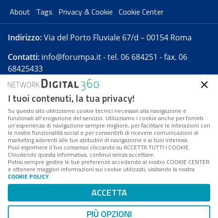
About
Tags
Privacy & Cookie
Cookie Center
Indirizzo:
Via del Porto Fluviale 67/d – 00154 Roma
Contatti:
info@forumpa.it
- tel. 06 684251 - fax. 06
68425433
I tuoi contenuti, la tua privacy!
Forumpa.it
è una pubblicazione telematica iscritta
presso Registro della stampa del Tribunale di Roma -
Su questo sito utilizziamo cookie tecnici necessari alla navigazione e
funzionali all’erogazione del servizio. Utilizziamo i cookie anche per fornirti
Reg. n. 182 del 2 maggio 2008 - Direttore resp. Michela
un’esperienza di navigazione sempre migliore, per facilitare le interazioni con
Stentella
le nostre funzionalità social e per consentirti di ricevere comunicazioni di
marketing aderenti alle tue abitudini di navigazione e ai tuoi interessi.
FPA s.r.l. è società soggetta a Direzione e
Puoi esprimere il tuo consenso cliccando su ACCETTA TUTTI I COOKIE.
Coordinamento da parte di Digital360 S.p.A. - FPA s.r.l.
Chiudendo questa informativa, continui senza accettare.
Potrai sempre gestire le tue preferenze accedendo al nostro COOKIE CENTER
è un'azienda certificata per il sistema di management
e ottenere maggiori informazioni sui cookie utilizzati, visitando la nostra
COOKIE POLICY
.
di qualità SQS (ISO 9001)
Codice Fiscale/Partita IVA n. 10693191008 - R.E.A. Roma
ACCETTA
n. 1249791. ISP AWS
PIÙ OPZIONI
Mappa del sito