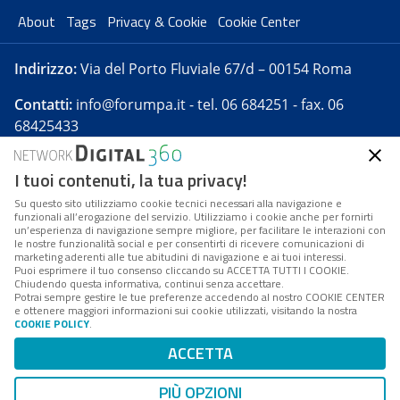
About
Tags
Privacy & Cookie
Cookie Center
Indirizzo:
Via del Porto Fluviale 67/d – 00154 Roma
Contatti:
info@forumpa.it
- tel. 06 684251 - fax. 06
68425433
I tuoi contenuti, la tua privacy!
Forumpa.it
è una pubblicazione telematica iscritta
presso Registro della stampa del Tribunale di Roma -
Su questo sito utilizziamo cookie tecnici necessari alla navigazione e
funzionali all’erogazione del servizio. Utilizziamo i cookie anche per fornirti
Reg. n. 182 del 2 maggio 2008 - Direttore resp. Michela
un’esperienza di navigazione sempre migliore, per facilitare le interazioni con
Stentella
le nostre funzionalità social e per consentirti di ricevere comunicazioni di
marketing aderenti alle tue abitudini di navigazione e ai tuoi interessi.
FPA s.r.l. è società soggetta a Direzione e
Puoi esprimere il tuo consenso cliccando su ACCETTA TUTTI I COOKIE.
Coordinamento da parte di Digital360 S.p.A. - FPA s.r.l.
Chiudendo questa informativa, continui senza accettare.
Potrai sempre gestire le tue preferenze accedendo al nostro COOKIE CENTER
è un'azienda certificata per il sistema di management
e ottenere maggiori informazioni sui cookie utilizzati, visitando la nostra
COOKIE POLICY
.
di qualità SQS (ISO 9001)
Codice Fiscale/Partita IVA n. 10693191008 - R.E.A. Roma
ACCETTA
n. 1249791. ISP AWS
PIÙ OPZIONI
Mappa del sito