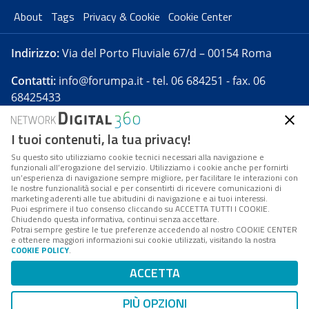
About
Tags
Privacy & Cookie
Cookie Center
Indirizzo:
Via del Porto Fluviale 67/d – 00154 Roma
Contatti:
info@forumpa.it
- tel. 06 684251 - fax. 06
68425433
I tuoi contenuti, la tua privacy!
Forumpa.it
è una pubblicazione telematica iscritta
presso Registro della stampa del Tribunale di Roma -
Su questo sito utilizziamo cookie tecnici necessari alla navigazione e
funzionali all’erogazione del servizio. Utilizziamo i cookie anche per fornirti
Reg. n. 182 del 2 maggio 2008 - Direttore resp. Michela
un’esperienza di navigazione sempre migliore, per facilitare le interazioni con
Stentella
le nostre funzionalità social e per consentirti di ricevere comunicazioni di
marketing aderenti alle tue abitudini di navigazione e ai tuoi interessi.
FPA s.r.l. è società soggetta a Direzione e
Puoi esprimere il tuo consenso cliccando su ACCETTA TUTTI I COOKIE.
Coordinamento da parte di Digital360 S.p.A. - FPA s.r.l.
Chiudendo questa informativa, continui senza accettare.
Potrai sempre gestire le tue preferenze accedendo al nostro COOKIE CENTER
è un'azienda certificata per il sistema di management
e ottenere maggiori informazioni sui cookie utilizzati, visitando la nostra
COOKIE POLICY
.
di qualità SQS (ISO 9001)
Codice Fiscale/Partita IVA n. 10693191008 - R.E.A. Roma
ACCETTA
n. 1249791. ISP AWS
PIÙ OPZIONI
Mappa del sito