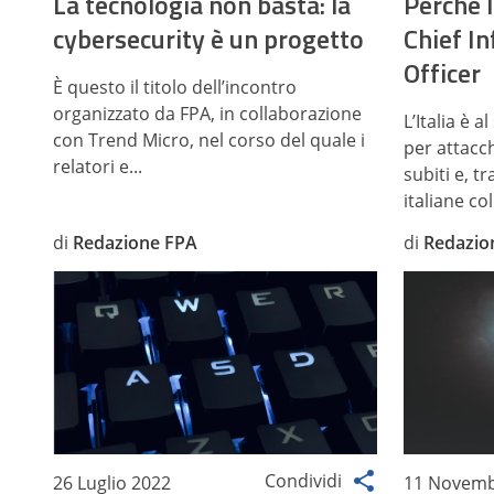
La tecnologia non basta: la
Perché l
cybersecurity è un progetto
Chief I
Officer
È questo il titolo dell’incontro
organizzato da FPA, in collaborazione
L’Italia è 
con Trend Micro, nel corso del quale i
per attac
relatori e...
subiti e, t
italiane colp
di
Redazione FPA
di
Redazio
Condividi
26 Luglio 2022
11 Novemb