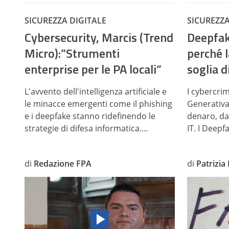
SICUREZZA DIGITALE
SICUREZZA
Cybersecurity, Marcis (Trend
Deepfak
Micro):”Strumenti
perché l
enterprise per le PA locali”
soglia d
L'avvento dell'intelligenza artificiale e
I cybercrimi
le minacce emergenti come il phishing
Generativa
e i deepfake stanno ridefinendo le
denaro, dat
strategie di difesa informatica....
IT. I Deepf
di
Redazione FPA
di
Patrizia 