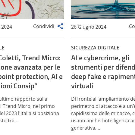
Condividi
Co
 2024
26 Giugno 2024
LE
SICUREZZA DIGITALE
Coletti, Trend Micro:
AI e cybercrime, gli
ione avanzata per le
strumenti per difend
oint protection, AI e
deep fake e rapimen
ioni Consip”
virtuali
ultimo rapporto sulla
Di fronte all’ampliamento de
di Trend Micro, nel primo
perimetro di attacco e a un
l 2023 l'Italia si posiziona
rapidissima delle minacce, 
to tra...
usano anche l’intelligenza art
generativa,...