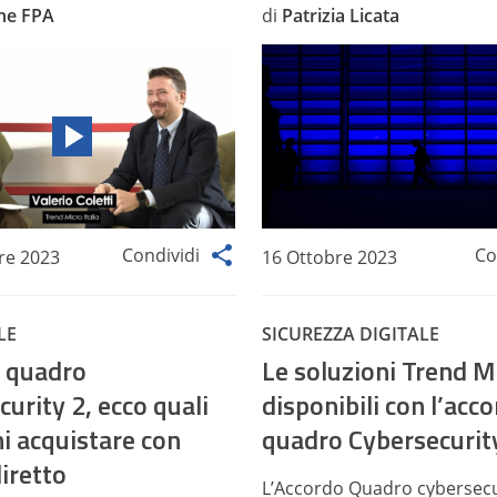
ne FPA
di
Patrizia Licata
Condividi
Co
re 2023
16 Ottobre 2023
LE
SICUREZZA DIGITALE
 quadro
Le soluzioni Trend M
urity 2, ecco quali
disponibili con l’acc
i acquistare con
quadro Cybersecurit
iretto
L’Accordo Quadro cybersecu