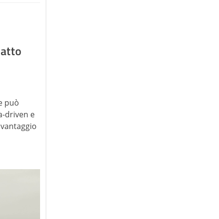
patto
e può
a-driven e
a vantaggio