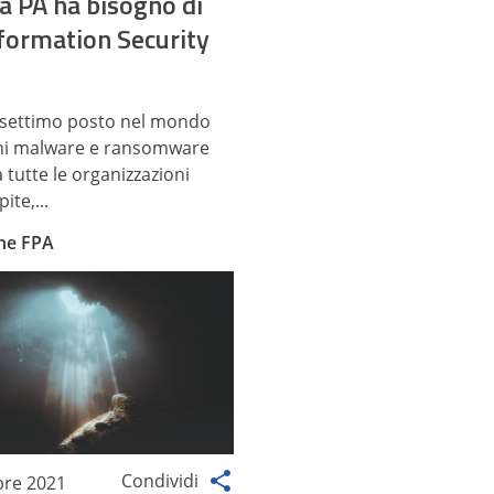
a PA ha bisogno di
nformation Security
al settimo posto nel mondo
chi malware e ransomware
ra tutte le organizzazioni
ite,...
ne FPA
Condividi
re 2021