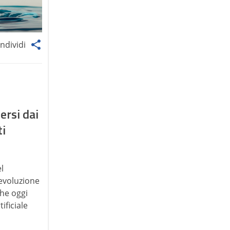
ndividi
ersi dai
ti
l
’evoluzione
che oggi
ificiale