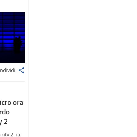
ndividi
icro ora
ordo
y 2
rity 2 ha