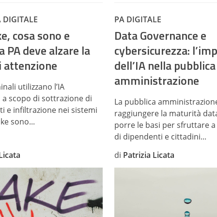
 DIGITALE
PA DIGITALE
e, cosa sono e
Data Governance e
a PA deve alzare la
cybersicurezza: l’im
i attenzione
dell’IA nella pubblica
amministrazione
nali utilizzano l’IA
 a scopo di sottrazione di
La pubblica amministrazion
i e infiltrazione nei sistemi
raggiungere la maturità dat
ake sono...
porre le basi per sfruttare 
di dipendenti e cittadini...
Licata
di
Patrizia Licata