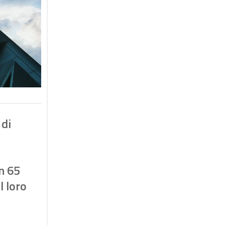
 di
n 65
l loro