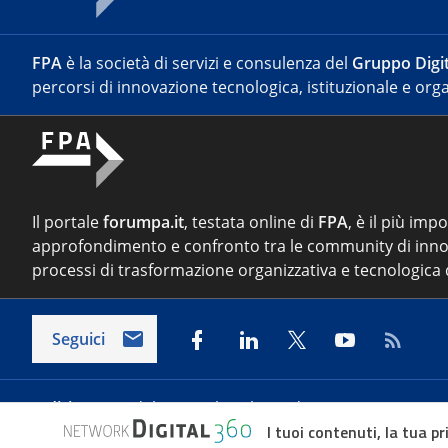
FPA
è la società di servizi e consulenza del
Gruppo Digit
percorsi di innovazione tecnologica, istituzionale e orga
Il portale
forumpa.it
, testata online di
FPA
, è il più imp
approfondimento e confronto tra le community di inno
processi di trasformazione organizzativa e tecnologica d
Seguici
Indirizzo:
Via del Porto Fluviale 67/d – 00154 Roma
I tuoi contenuti, la tua pr