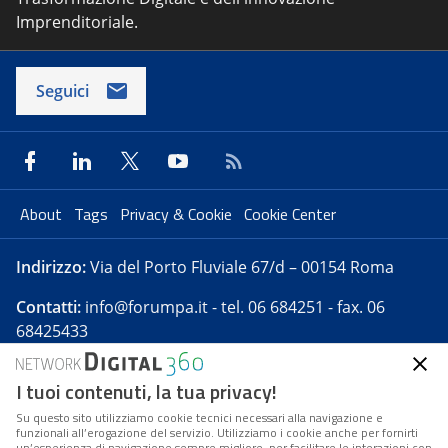
Imprenditoriale.
Seguici
About
Tags
Privacy & Cookie
Cookie Center
Indirizzo:
Via del Porto Fluviale 67/d – 00154 Roma
Contatti:
info@forumpa.it
- tel. 06 684251 - fax. 06
68425433
I tuoi contenuti, la tua privacy!
Forumpa.it
è una pubblicazione telematica iscritta
presso Registro della stampa del Tribunale di Roma -
Su questo sito utilizziamo cookie tecnici necessari alla navigazione e
funzionali all’erogazione del servizio. Utilizziamo i cookie anche per fornirti
Reg. n. 182 del 2 maggio 2008 - Direttore resp. Michela
un’esperienza di navigazione sempre migliore, per facilitare le interazioni con