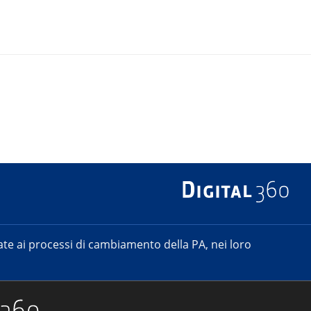
 Scuola Superiore per la PA locale, al Formez, a vari Istituti
 nel campo della comunicazione pubblica e dell’innovazione delle
mai la speranza.
e ai processi di cambiamento della PA, nei loro