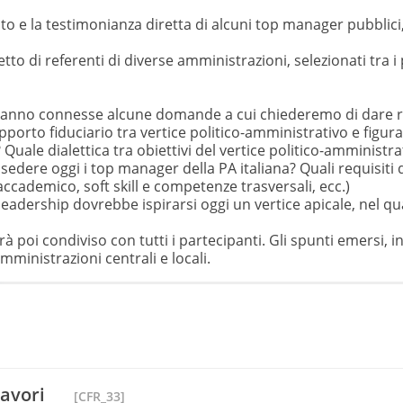
o e la testimonianza diretta di alcuni top manager pubblici, i
tto di referenti di diverse amministrazioni, selezionati tra 
aranno connesse alcune domande a cui chiederemo di dare risp
porto fiduciario tra vertice politico-amministrativo e figura 
 Quale dialettica tra obiettivi del vertice politico-amministr
sedere oggi i top manager della PA italiana? Quali requisiti
cademico, soft skill e competenze trasversali, ecc.)
i leadership dovrebbe ispirarsi oggi un vertice apicale, nel 
rà poi condiviso con tutti i partecipanti. Gli spunti emersi, 
mministrazioni centrali e locali.
lavori
[CFR_33]