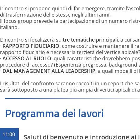
L’incontro si propone quindi di far emergere, tramite l’ascolt
di trasformazione delle stesse negli ultimi anni.
Il focus group prevede la partecipazione di un numero ristre
italiano.
L’incontro si focalizzerà su
tre tematiche principali
, a cui s
·
RAPPORTO FIDUCIARIO
: come costruire e mantenere il rap
rapporto fiduciario e necessaria terzietà del vertice apicale?
·
ACCESSO AL RUOLO
: quali caratteristiche dovrebbero pos
procedure di accesso? (Esperienza pregressa, background ac
·
DAL MANAGEMENT ALLA LEADERSHIP
: a quali modelli d
I risultati del confronto saranno raccolti in un report che sa
sarà sottoposto a una platea più ampia di vertici apicali di a
Programma dei lavori
11:00
Saluti di benvenuto e introduzione ai 