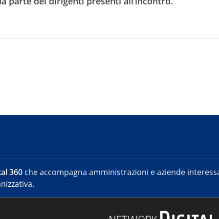
 parte dei dirigenti presenti all’incontro.
alore ai contribuenti e innovazione al Paese.
sso università e scuole della PA: dalla Scuola Superiore della PA alla
articoli ed editoriali su quotidiani nazionali e riviste specializzate
inui con la politica e le amministrazioni a volte perdo la pazienza, 
al 360
che accompagna amministrazioni e aziende interessat
nizzativa.