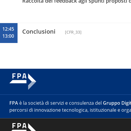
Raccolta dei feedback agli spunti proposti da
risultati e in grado così di restituire v
Ho svolto e svolgo attività didattica pre
pubblici e privati. Ho scritto e scrivo 
amministrazioni. Nei miei contatti cont
12:45
Conclusioni
[CFR_33]
13:00
FPA
è la società di servizi e consulenza del
Gruppo Digit
percorsi di innovazione tecnologica, istituzionale e orga