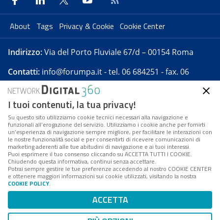
About
Tags
Privacy & Cookie
Cookie Center
Indirizzo:
Via del Porto Fluviale 67/d – 00154 Roma
Contatti:
info@forumpa.it
- tel. 06 684251 - fax. 06
68425433
I tuoi contenuti, la tua privacy!
Forumpa.it
è una pubblicazione telematica iscritta
Su questo sito utilizziamo cookie tecnici necessari alla navigazione e
presso Registro della stampa del Tribunale di Roma -
funzionali all’erogazione del servizio. Utilizziamo i cookie anche per fornirti
un’esperienza di navigazione sempre migliore, per facilitare le interazioni con
Reg. n. 182 del 2 maggio 2008 - Direttore resp. Michela
le nostre funzionalità social e per consentirti di ricevere comunicazioni di
Stentella
marketing aderenti alle tue abitudini di navigazione e ai tuoi interessi.
Puoi esprimere il tuo consenso cliccando su ACCETTA TUTTI I COOKIE.
FPA s.r.l. è società soggetta a Direzione e
Chiudendo questa informativa, continui senza accettare.
Potrai sempre gestire le tue preferenze accedendo al nostro COOKIE CENTER
Coordinamento da parte di Digital360 S.p.A. - FPA s.r.l.
e ottenere maggiori informazioni sui cookie utilizzati, visitando la nostra
è un'azienda certificata per il sistema di management
COOKIE POLICY
.
di qualità SQS (ISO 9001)
ACCETTA
Codice Fiscale/Partita IVA n. 10693191008 - R.E.A. Roma
n. 1249791. ISP AWS