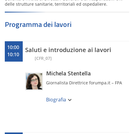
delle strutture sanitarie, territoriali ed ospedaliere.
Programma dei lavori
10:00
Saluti e introduzione ai lavori
10:10
[CFR_07]
Michela Stentella
Giornalista Direttrice forumpa.it – FPA
Giornalista professionista, specializzata
in redazione multimediale, è
Biografia
responsabile della redazione di FPA
(www.forumpa.it). In occasione di
manifestazioni, eventi e progetti cura le
attività di ufficio stampa per FPA e
coordina le iniziative editoriali legate a
partnership e collaborazioni esterne con