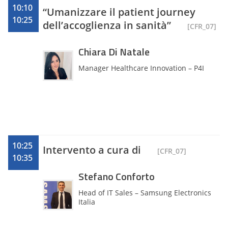
quotidiani e testate.
10:10
“Umanizzare il patient journey
10:25
dell’accoglienza in sanità”
[CFR_07]
Chiara Di Natale
Manager Healthcare Innovation – P4I
10:25
Intervento a cura di
[CFR_07]
10:35
Stefano Conforto
Head of IT Sales – Samsung Electronics
Italia