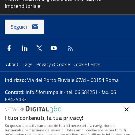
Imprenditoriale.
Seguici
About
Tags
Privacy & Cookie
Cookie Center
Indirizzo:
Via del Porto Fluviale 67/d – 00154 Roma
Contatti:
info@forumpa.it
- tel. 06 684251 - fax. 06
68425433
I tuoi contenuti, la tua privacy!
Forumpa.it
è una pubblicazione telematica iscritta
presso Registro della stampa del Tribunale di Roma -
Su questo sito utilizziamo cookie tecnici necessari alla navigazione e
funzionali all’erogazione del servizio. Utilizziamo i cookie anche per fornirti
Reg. n. 182 del 2 maggio 2008 - Direttore resp. Michela
un’esperienza di navigazione sempre migliore, per facilitare le interazioni con