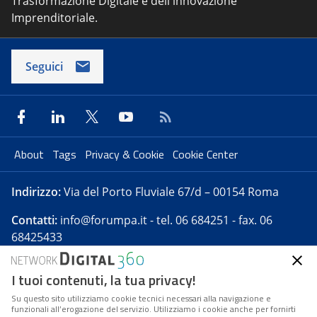
Trasformazione Digitale e dell'innovazione
Imprenditoriale.
Seguici
About
Tags
Privacy & Cookie
Cookie Center
Indirizzo:
Via del Porto Fluviale 67/d – 00154 Roma
Contatti:
info@forumpa.it
- tel. 06 684251 - fax. 06
68425433
I tuoi contenuti, la tua privacy!
Forumpa.it
è una pubblicazione telematica iscritta
presso Registro della stampa del Tribunale di Roma -
Su questo sito utilizziamo cookie tecnici necessari alla navigazione e
funzionali all’erogazione del servizio. Utilizziamo i cookie anche per fornirti
Reg. n. 182 del 2 maggio 2008 - Direttore resp. Michela