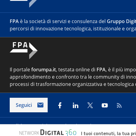
FPA
è la società di servizi e consulenza del
Gruppo Digit
percorsi di innovazione tecnologica, istituzionale e orga
Il portale
forumpa.it
, testata online di
FPA
, è il più imp
approfondimento e confronto tra le community di inno
processi di trasformazione organizzativa e tecnologica d
Seguici
Indirizzo:
Via del Porto Fluviale 67/d – 00154 Roma
I tuoi contenuti, la tua pr