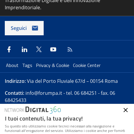
Trasformazione Digitale e dell'innovazione
Imprenditoriale.
Seguici
About
Tags
Privacy & Cookie
Cookie Center
Indirizzo:
Via del Porto Fluviale 67/d – 00154 Roma
Contatti:
info@forumpa.it
- tel. 06 684251 - fax. 06
68425433
I tuoi contenuti, la tua privacy!
Forumpa.it
è una pubblicazione telematica iscritta
presso Registro della stampa del Tribunale di Roma -
Su questo sito utilizziamo cookie tecnici necessari alla navigazione e
funzionali all’erogazione del servizio. Utilizziamo i cookie anche per fornirti
Reg. n. 182 del 2 maggio 2008 - Direttore resp. Michela