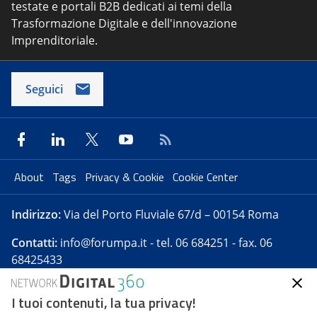
testate e portali B2B dedicati ai temi della
Trasformazione Digitale e dell'innovazione
Imprenditoriale.
Seguici
About
Tags
Privacy & Cookie
Cookie Center
Indirizzo:
Via del Porto Fluviale 67/d – 00154 Roma
Contatti:
info@forumpa.it
- tel. 06 684251 - fax. 06
68425433
I tuoi contenuti, la tua privacy!
Forumpa.it
è una pubblicazione telematica iscritta
presso Registro della stampa del Tribunale di Roma -