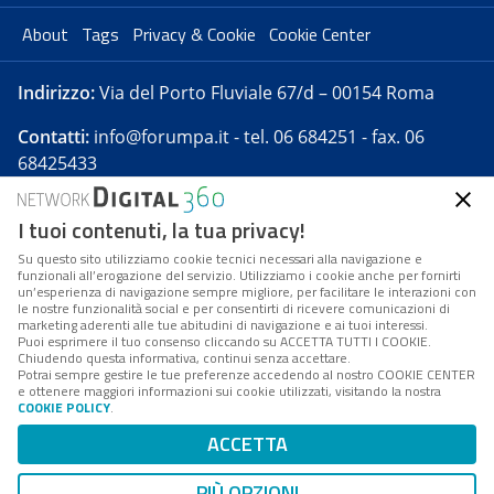
About
Tags
Privacy & Cookie
Cookie Center
Indirizzo:
Via del Porto Fluviale 67/d – 00154 Roma
Contatti:
info@forumpa.it
- tel. 06 684251 - fax. 06
68425433
I tuoi contenuti, la tua privacy!
Forumpa.it
è una pubblicazione telematica iscritta
presso Registro della stampa del Tribunale di Roma -
Su questo sito utilizziamo cookie tecnici necessari alla navigazione e
funzionali all’erogazione del servizio. Utilizziamo i cookie anche per fornirti
Reg. n. 182 del 2 maggio 2008 - Direttore resp. Michela
un’esperienza di navigazione sempre migliore, per facilitare le interazioni con
Stentella
le nostre funzionalità social e per consentirti di ricevere comunicazioni di
marketing aderenti alle tue abitudini di navigazione e ai tuoi interessi.
FPA s.r.l. è società soggetta a Direzione e
Puoi esprimere il tuo consenso cliccando su ACCETTA TUTTI I COOKIE.
Coordinamento da parte di Digital360 S.p.A. - FPA s.r.l.
Chiudendo questa informativa, continui senza accettare.
Potrai sempre gestire le tue preferenze accedendo al nostro COOKIE CENTER
è un'azienda certificata per il sistema di management
e ottenere maggiori informazioni sui cookie utilizzati, visitando la nostra
COOKIE POLICY
.
di qualità SQS (ISO 9001)
Codice Fiscale/Partita IVA n. 10693191008 - R.E.A. Roma
ACCETTA
n. 1249791. ISP AWS
PIÙ OPZIONI
Mappa del sito