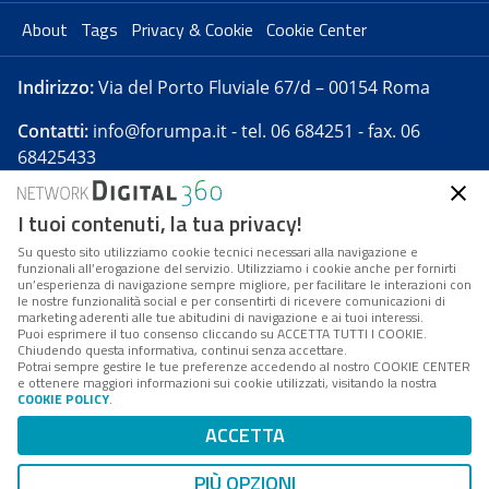
About
Tags
Privacy & Cookie
Cookie Center
Indirizzo:
Via del Porto Fluviale 67/d – 00154 Roma
Contatti:
info@forumpa.it
- tel. 06 684251 - fax. 06
68425433
I tuoi contenuti, la tua privacy!
Forumpa.it
è una pubblicazione telematica iscritta
presso Registro della stampa del Tribunale di Roma -
Su questo sito utilizziamo cookie tecnici necessari alla navigazione e
funzionali all’erogazione del servizio. Utilizziamo i cookie anche per fornirti
Reg. n. 182 del 2 maggio 2008 - Direttore resp. Michela
un’esperienza di navigazione sempre migliore, per facilitare le interazioni con
Stentella
le nostre funzionalità social e per consentirti di ricevere comunicazioni di
marketing aderenti alle tue abitudini di navigazione e ai tuoi interessi.
FPA s.r.l. è società soggetta a Direzione e
Puoi esprimere il tuo consenso cliccando su ACCETTA TUTTI I COOKIE.
Coordinamento da parte di Digital360 S.p.A. - FPA s.r.l.
Chiudendo questa informativa, continui senza accettare.
Potrai sempre gestire le tue preferenze accedendo al nostro COOKIE CENTER
è un'azienda certificata per il sistema di management
e ottenere maggiori informazioni sui cookie utilizzati, visitando la nostra
COOKIE POLICY
.
di qualità SQS (ISO 9001)
Codice Fiscale/Partita IVA n. 10693191008 - R.E.A. Roma
ACCETTA
n. 1249791. ISP AWS
PIÙ OPZIONI
Mappa del sito