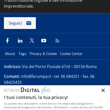
Trasformazione Digitale e dell'innovazione
Imprenditoriale.
Seguici
About
Tags
Privacy & Cookie
Cookie Center
Indirizzo:
Via del Porto Fluviale 67/d – 00154 Roma
Contatti:
info@forumpa.it
- tel. 06 684251 - fax. 06
68425433
I tuoi contenuti, la tua privacy!
Forumpa.it
è una pubblicazione telematica iscritta
presso Registro della stampa del Tribunale di Roma -
Su questo sito utilizziamo cookie tecnici necessari alla navigazione e
funzionali all’erogazione del servizio. Utilizziamo i cookie anche per fornirti
Reg. n. 182 del 2 maggio 2008 - Direttore resp. Michela