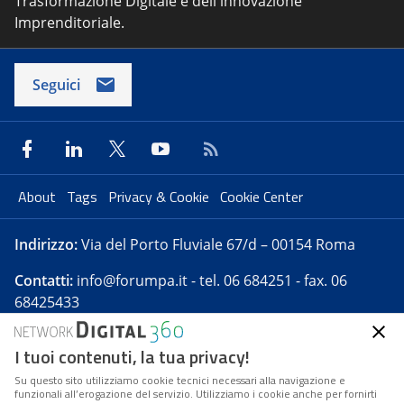
Trasformazione Digitale e dell'innovazione
Imprenditoriale.
Seguici
About
Tags
Privacy & Cookie
Cookie Center
Indirizzo:
Via del Porto Fluviale 67/d – 00154 Roma
Contatti:
info@forumpa.it
- tel. 06 684251 - fax. 06
68425433
I tuoi contenuti, la tua privacy!
Forumpa.it
è una pubblicazione telematica iscritta
presso Registro della stampa del Tribunale di Roma -
Su questo sito utilizziamo cookie tecnici necessari alla navigazione e
funzionali all’erogazione del servizio. Utilizziamo i cookie anche per fornirti
Reg. n. 182 del 2 maggio 2008 - Direttore resp. Michela