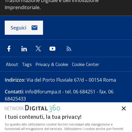
Trasformazione Digitale e dell'innovazione
Imprenditoriale.
Seguici
About
Tags
Privacy & Cookie
Cookie Center
Indirizzo:
Via del Porto Fluviale 67/d – 00154 Roma
Contatti:
info@forumpa.it
- tel. 06 684251 - fax. 06
68425433
I tuoi contenuti, la tua privacy!
Forumpa.it
è una pubblicazione telematica iscritta
presso Registro della stampa del Tribunale di Roma -
Su questo sito utilizziamo cookie tecnici necessari alla navigazione e
funzionali all’erogazione del servizio. Utilizziamo i cookie anche per fornirti
Reg. n. 182 del 2 maggio 2008 - Direttore resp. Michela