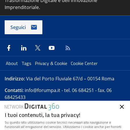
Trasformazione Digitale e dell'innovazione
Imprenditoriale.
Seguici
About
Tags
Privacy & Cookie
Cookie Center
Indirizzo:
Via del Porto Fluviale 67/d – 00154 Roma
Contatti:
info@forumpa.it
- tel. 06 684251 - fax. 06
68425433
I tuoi contenuti, la tua privacy!
Forumpa.it
è una pubblicazione telematica iscritta
presso Registro della stampa del Tribunale di Roma -
Su questo sito utilizziamo cookie tecnici necessari alla navigazione e
funzionali all’erogazione del servizio. Utilizziamo i cookie anche per fornirti
Reg. n. 182 del 2 maggio 2008 - Direttore resp. Michela