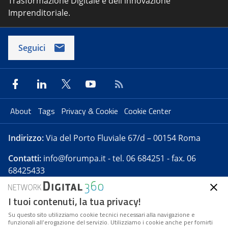
Trasformazione Digitale e dell'innovazione
Imprenditoriale.
Seguici
About
Tags
Privacy & Cookie
Cookie Center
Indirizzo:
Via del Porto Fluviale 67/d – 00154 Roma
Contatti:
info@forumpa.it
- tel. 06 684251 - fax. 06
68425433
I tuoi contenuti, la tua privacy!
Forumpa.it
è una pubblicazione telematica iscritta
presso Registro della stampa del Tribunale di Roma -
Su questo sito utilizziamo cookie tecnici necessari alla navigazione e
funzionali all’erogazione del servizio. Utilizziamo i cookie anche per fornirti
Reg. n. 182 del 2 maggio 2008 - Direttore resp. Michela