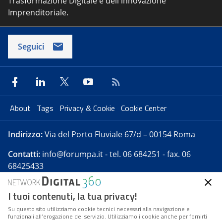
Trasformazione Digitale e dell'innovazione
Imprenditoriale.
Seguici
About
Tags
Privacy & Cookie
Cookie Center
Indirizzo:
Via del Porto Fluviale 67/d – 00154 Roma
Contatti:
info@forumpa.it
- tel. 06 684251 - fax. 06
68425433
I tuoi contenuti, la tua privacy!
Forumpa.it
è una pubblicazione telematica iscritta
presso Registro della stampa del Tribunale di Roma -
Su questo sito utilizziamo cookie tecnici necessari alla navigazione e
funzionali all’erogazione del servizio. Utilizziamo i cookie anche per fornirti
Reg. n. 182 del 2 maggio 2008 - Direttore resp. Michela