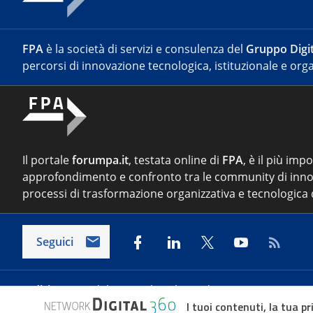
FPA
è la società di servizi e consulenza del
Gruppo Digit
percorsi di innovazione tecnologica, istituzionale e orga
Il portale
forumpa.it
, testata online di
FPA
, è il più imp
approfondimento e confronto tra le community di inno
processi di trasformazione organizzativa e tecnologica d
Seguici
Indirizzo:
Via del Porto Fluviale 67/d – 00154 Roma
I tuoi contenuti, la tua pr