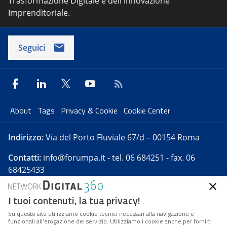
Trasformazione Digitale e dell'innovazione
Imprenditoriale.
Seguici
About
Tags
Privacy & Cookie
Cookie Center
Indirizzo:
Via del Porto Fluviale 67/d – 00154 Roma
Contatti:
info@forumpa.it
- tel. 06 684251 - fax. 06
68425433
I tuoi contenuti, la tua privacy!
Forumpa.it
è una pubblicazione telematica iscritta
presso Registro della stampa del Tribunale di Roma -
Su questo sito utilizziamo cookie tecnici necessari alla navigazione e
funzionali all’erogazione del servizio. Utilizziamo i cookie anche per fornirti
Reg. n. 182 del 2 maggio 2008 - Direttore resp. Michela