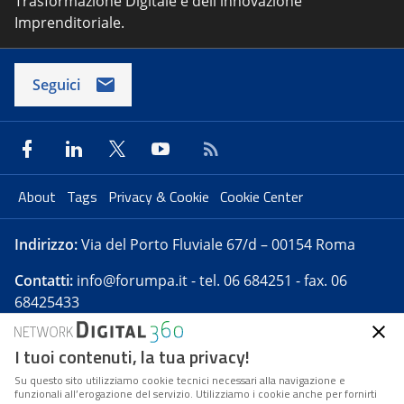
Trasformazione Digitale e dell'innovazione
Imprenditoriale.
Seguici
About
Tags
Privacy & Cookie
Cookie Center
Indirizzo:
Via del Porto Fluviale 67/d – 00154 Roma
Contatti:
info@forumpa.it
- tel. 06 684251 - fax. 06
68425433
I tuoi contenuti, la tua privacy!
Forumpa.it
è una pubblicazione telematica iscritta
presso Registro della stampa del Tribunale di Roma -
Su questo sito utilizziamo cookie tecnici necessari alla navigazione e
funzionali all’erogazione del servizio. Utilizziamo i cookie anche per fornirti
Reg. n. 182 del 2 maggio 2008 - Direttore resp. Michela