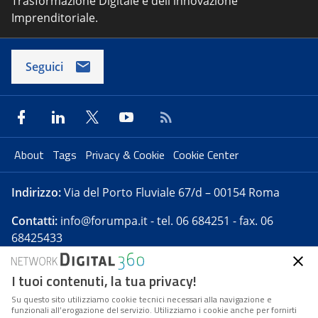
Trasformazione Digitale e dell'innovazione
Imprenditoriale.
Seguici
About
Tags
Privacy & Cookie
Cookie Center
Indirizzo:
Via del Porto Fluviale 67/d – 00154 Roma
Contatti:
info@forumpa.it
- tel. 06 684251 - fax. 06
68425433
I tuoi contenuti, la tua privacy!
Forumpa.it
è una pubblicazione telematica iscritta
presso Registro della stampa del Tribunale di Roma -
Su questo sito utilizziamo cookie tecnici necessari alla navigazione e
funzionali all’erogazione del servizio. Utilizziamo i cookie anche per fornirti
Reg. n. 182 del 2 maggio 2008 - Direttore resp. Michela