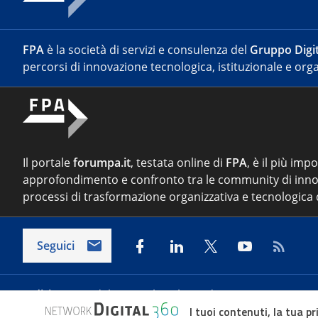
FPA
è la società di servizi e consulenza del
Gruppo Digit
percorsi di innovazione tecnologica, istituzionale e orga
Il portale
forumpa.it
, testata online di
FPA
, è il più imp
approfondimento e confronto tra le community di inno
processi di trasformazione organizzativa e tecnologica d
Seguici
Indirizzo:
Via del Porto Fluviale 67/d – 00154 Roma
I tuoi contenuti, la tua pr