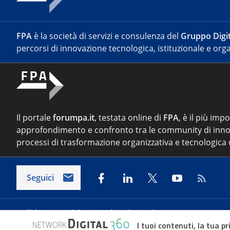
FPA
è la società di servizi e consulenza del
Gruppo Digit
percorsi di innovazione tecnologica, istituzionale e orga
Il portale
forumpa.it
, testata online di
FPA
, è il più imp
approfondimento e confronto tra le community di inno
processi di trasformazione organizzativa e tecnologica d
Seguici
Indirizzo:
Via del Porto Fluviale 67/d – 00154 Roma
I tuoi contenuti, la tua pr