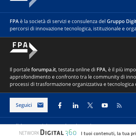
FPA
è la società di servizi e consulenza del
Gruppo Digit
percorsi di innovazione tecnologica, istituzionale e orga
Il portale
forumpa.it
, testata online di
FPA
, è il più imp
approfondimento e confronto tra le community di inno
processi di trasformazione organizzativa e tecnologica d
Seguici
Indirizzo:
Via del Porto Fluviale 67/d – 00154 Roma
I tuoi contenuti, la tua pr