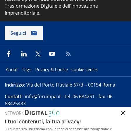
Trasformazione Digitale e dell'innovazione
Imprenditoriale.
Seguici
About
Tags
Privacy & Cookie
Cookie Center
Indirizzo:
Via del Porto Fluviale 67/d – 00154 Roma
Contatti:
info@forumpa.it
- tel. 06 684251 - fax. 06
68425433
I tuoi contenuti, la tua privacy!
Forumpa.it
è una pubblicazione telematica iscritta
presso Registro della stampa del Tribunale di Roma -
Su questo sito utilizziamo cookie tecnici necessari alla navigazione e