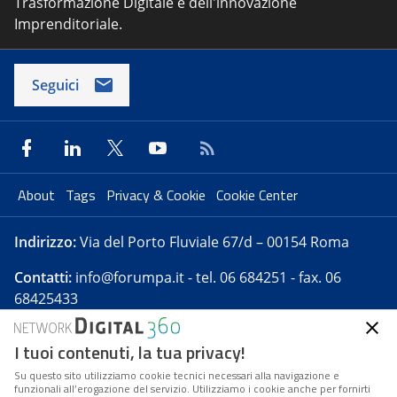
Trasformazione Digitale e dell'innovazione
Imprenditoriale.
Seguici
About
Tags
Privacy & Cookie
Cookie Center
Indirizzo:
Via del Porto Fluviale 67/d – 00154 Roma
Contatti:
info@forumpa.it
- tel. 06 684251 - fax. 06
68425433
I tuoi contenuti, la tua privacy!
Forumpa.it
è una pubblicazione telematica iscritta
presso Registro della stampa del Tribunale di Roma -
Su questo sito utilizziamo cookie tecnici necessari alla navigazione e
funzionali all’erogazione del servizio. Utilizziamo i cookie anche per fornirti
Reg. n. 182 del 2 maggio 2008 - Direttore resp. Michela